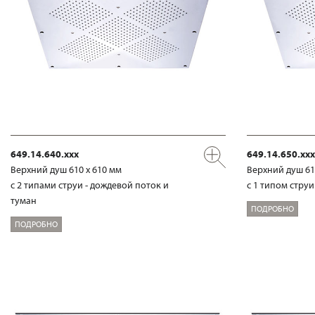
649.14.640.xxx
649.14.650.xxx
Верхний душ 610 х 610 мм
Верхний душ 61
с 2 типами струи - дождевой поток и
с 1 типом стру
туман
ПОДРОБНО
ПОДРОБНО