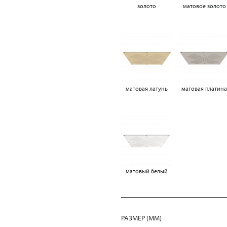
золото
матовое золото
матовая латунь
матовая платин
матовый белый
РАЗМЕР (MM)