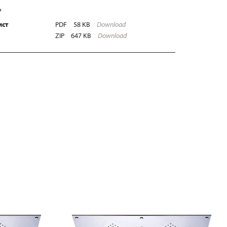
Ь
ист
PDF
58 KB
Download
ZIP
647 KB
Download