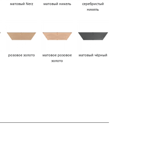
матовый Nerz
матовый никель
серебристый
никель
а
розовое золото
матовое розовое
матовый чёрный
золото