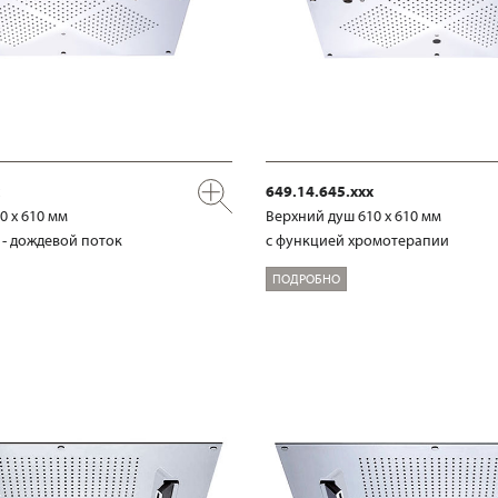
649.14.645.xxx
0 х 610 мм
Верхний душ 610 х 610 мм
и - дождевой поток
с функцией хромотерапии
ПОДРОБНО