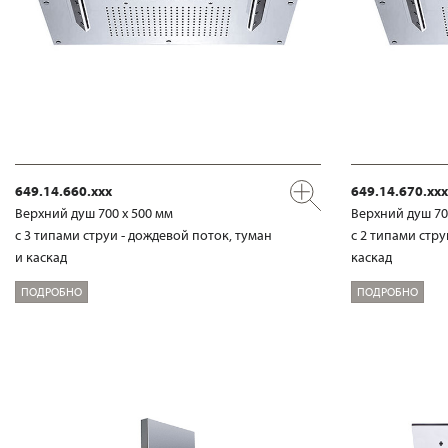
649.14.660.xxx
649.14.670.xxx
Верхний душ 700 х 500 мм
Верхний душ 70
с 3 типами струи - дождевой поток, туман
с 2 типами стру
и каскад
каскад
ПОДРОБНО
ПОДРОБНО