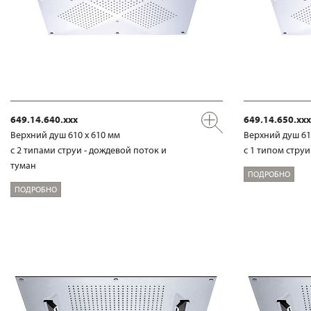
649.14.640.xxx
649.14.650.xxx
Верхний душ 610 х 610 мм
Верхний душ 61
с 2 типами струи - дождевой поток и
с 1 типом стру
туман
ПОДРОБНО
ПОДРОБНО