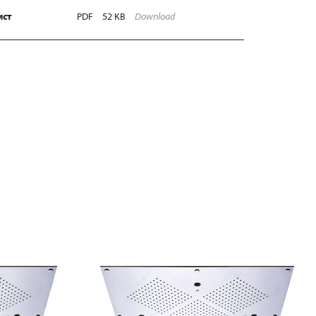
ист
PDF
52 KB
Download