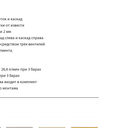
оток и каскад
ки от извести
и 2 мм
ад слева и каскад справа
средством трёх вентилей:
егмента,
26,6 л/мин при 3 барах
при 3 барах
жа входит в комплект
о монтажа