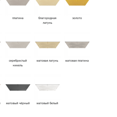
платина
благородная
золото
латунь
серебристый
матовая латунь
матовая платина
никель
е
матовый чёрный
матовый белый