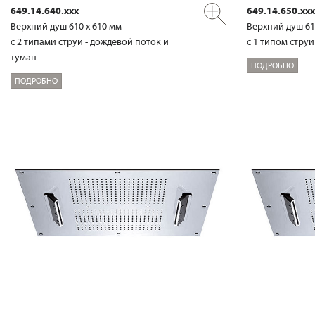
649.14.640.xxx
649.14.650.xxx
Верхний душ 610 х 610 мм
Верхний душ 61
с 2 типами струи - дождевой поток и
с 1 типом стру
туман
ПОДРОБНО
ПОДРОБНО