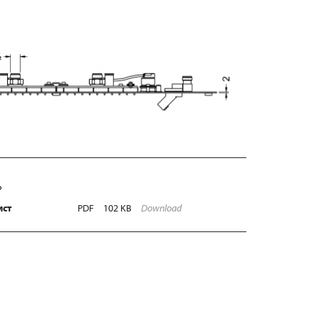
Ь
ист
PDF
102 KB
Download