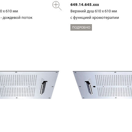
649.14.645.xxx
0 х 610 мм
Верхний душ 610 х 610 мм
и - дождевой поток
с функцией хромотерапии
ПОДРОБНО