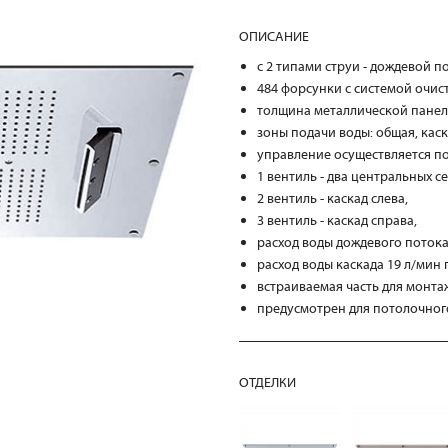
ОПИСАНИЕ
с 2 типами струи - дождевой п
484 форсунки с системой очист
толщина металлической панел
зоны подачи воды: общая, каск
управление осуществляется по
1 вентиль - два центральных с
2 вентиль - каскад слева,
3 вентиль - каскад справа,
расход воды дождевого потока 
расход воды каскада 19 л/мин 
встраиваемая часть для монта
предусмотрен для потолочног
ОТДЕЛКИ