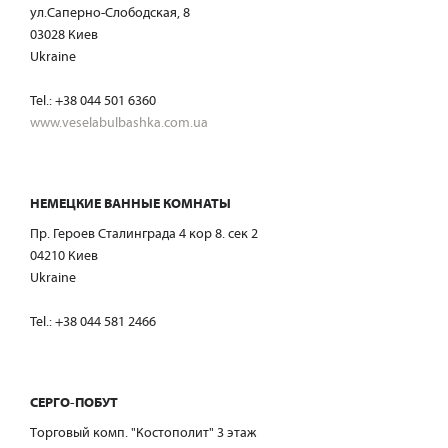
ул.Саперно-Слободская, 8
03028 Киев
Ukraine
Tel.: +38 044 501 6360
www.veselabulbashka.com.ua
НЕМЕЦКИЕ ВАННЫЕ КОМНАТЫ
Пр. Героев Сталинграда 4 кор 8. сек 2
04210 Киев
Ukraine
Tel.: +38 044 581 2466
СЕРГО-ПОБУТ
Tорговый комп. "Костополит" 3 этаж