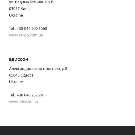
ул. Вадима Гетьмана 6-Б
03057 Киев
Ukraine
Tel.: +38 044 200 1560
www.sergo.com.ua
ЭДИССОН
Александровский проспект, д.8
65045 Одесса
Ukraine
Tel.: +38 048 232 2411
www.edisson.ua