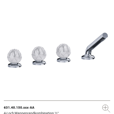
631.40.150.xxx-AA
4-Loch Wannenrandkombination ½"