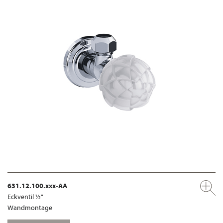
631.12.100.xxx-AA
Eckventil ½"
Wandmontage