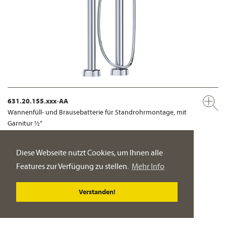
631.20.155.xxx-AA
Wannenfüll- und Brausebatterie für Standrohrmontage, mit
Garnitur ½“
für freistehende Montage
Diese Webseite nutzt Cookies, um Ihnen alle
PRODUKT-DETAILSEITE
Features zur Verfügung zu stellen.
Mehr Info
Verstanden!