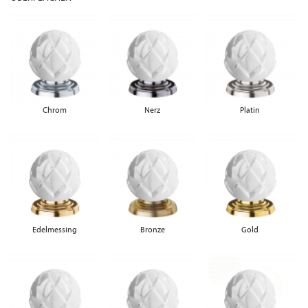
Chrom
Nerz
Platin
Edelmessing
Bronze
Gold