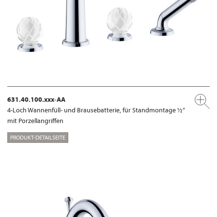
631.40.100.xxx-AA
4-Loch Wannenfüll- und Brausebatterie, für Standmontage ½“
mit Porzellangriffen
PRODUKT-DETAILSEITE