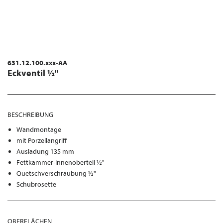
631.12.100.xxx-AA
Eckventil ½"
BESCHREIBUNG
Wandmontage
mit Porzellangriff
Ausladung 135 mm
Fettkammer-Innenoberteil ½"
Quetschverschraubung ½"
Schubrosette
OBERFLÄCHEN