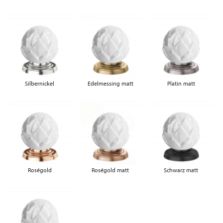
Silbernickel
Edelmessing matt
Platin matt
Roségold
Roségold matt
Schwarz matt