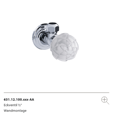
631.12.100.xxx-AA
Eckventil ½"
Wandmontage