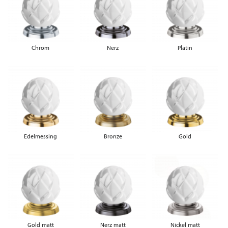
Chrom
Nerz
Platin
Edelmessing
Bronze
Gold
Gold matt
Nerz matt
Nickel matt