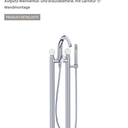
Aufputz-Wannenfüll- und Brausebatterie, mit Garnitur ½“
Wandmontage
PRODUKT-DETAILSEITE