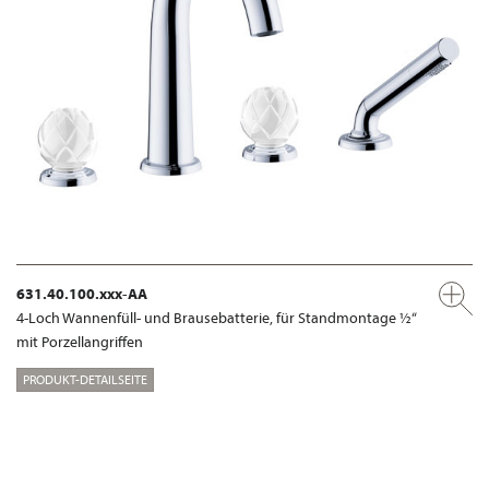
631.40.100.xxx-AA
4-Loch Wannenfüll- und Brausebatterie, für Standmontage ½“
mit Porzellangriffen
PRODUKT-DETAILSEITE