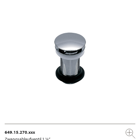
649.15.270.xxx
Zwangsablaufventil 1 ¼“