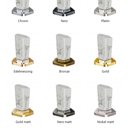
Chrom
Nerz
Platin
Edelmessing
Bronze
Gold
Gold matt
Nerz matt
Nickel matt