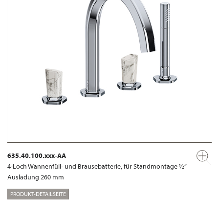
635.40.100.xxx-AA
4-Loch Wannenfüll- und Brausebatterie, für Standmontage ½“
Ausladung 260 mm
PRODUKT-DETAILSEITE