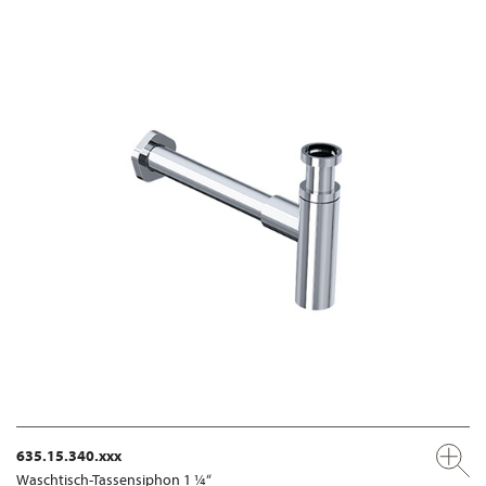
635.15.340.xxx
Waschtisch-Tassensiphon 1 ¼“