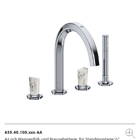
635.40.100.xxx-AA
4-Loch Wannenfüll- und Brausebatterie, für Standmontage ½“