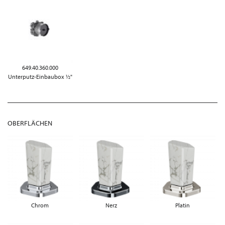
649.40.360.000
Unterputz-Einbaubox ½"
OBERFLÄCHEN
Chrom
Nerz
Platin