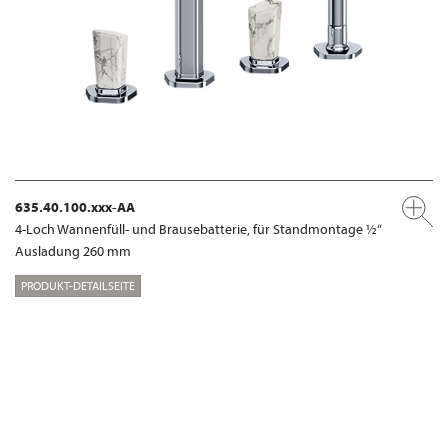
635.40.100.xxx-AA
4-Loch Wannenfüll- und Brausebatterie, für Standmontage ½“
Ausladung 260 mm
PRODUKT-DETAILSEITE