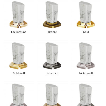
Edelmessing
Bronze
Gold
Gold matt
Nerz matt
Nickel matt