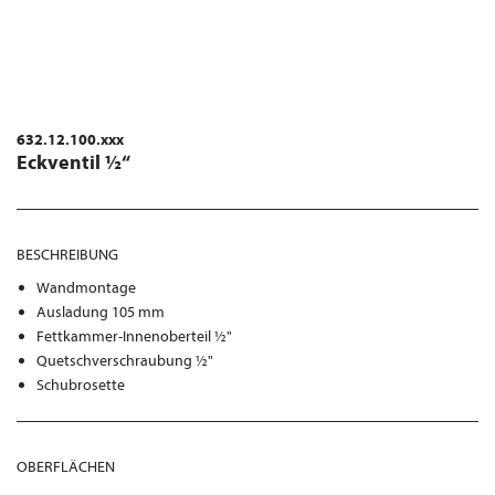
632.12.100.xxx
Eckventil ½“
BESCHREIBUNG
Wandmontage
Ausladung 105 mm
Fettkammer-Innenoberteil ½"
Quetschverschraubung ½"
Schubrosette
OBERFLÄCHEN