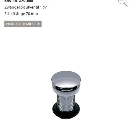
649.15.270.xxx
Zwangsablaufventil 1 ¼“
Schaftlänge 70 mm
PRODUKT-DETAILSEITE