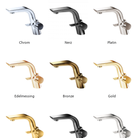
Chrom
Nerz
Platin
Edelmessing
Bronze
Gold