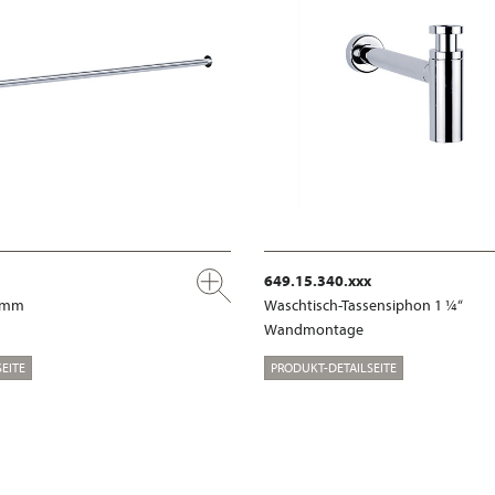
649.15.340.xxx
0 mm
Waschtisch-Tassensiphon 1 ¼“
Wandmontage
EITE
PRODUKT-DETAILSEITE