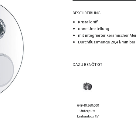
BESCHREIBUNG
Kristallgriff
ohne Umstellung
mit integrierter keramischer M
Durchflussmenge 20,4 l/min bei 
DAZU BENÖTIGT
649.40.360.000
Unterputz-
Einbaubox ½"