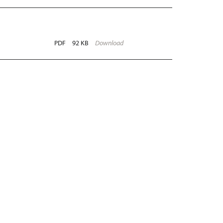
PDF
92 KB
Download