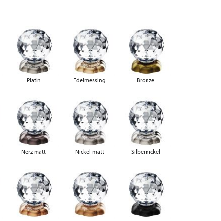
Platin
Edelmessing
Bronze
Nerz matt
Nickel matt
Silbernickel