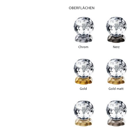
OBERFLÄCHEN
Chrom
Nerz
Gold
Gold matt