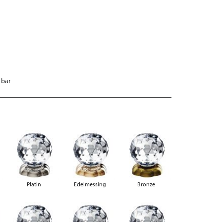
 bar
Platin
Edelmessing
Bronze