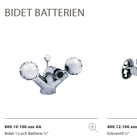
BIDET BATTERIEN
600.10.100.xxx-AA
600.12.100.xx
Bidet 1-Loch Batterie ½“
Eckventil ½"