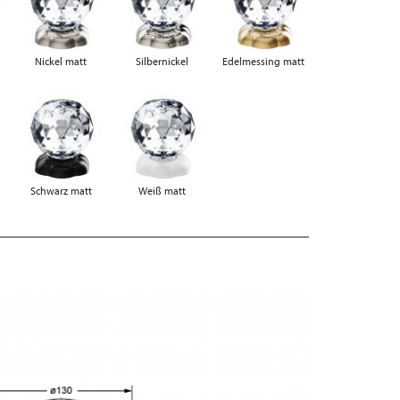
Nickel matt
Silbernickel
Edelmessing matt
Schwarz matt
Weiß matt