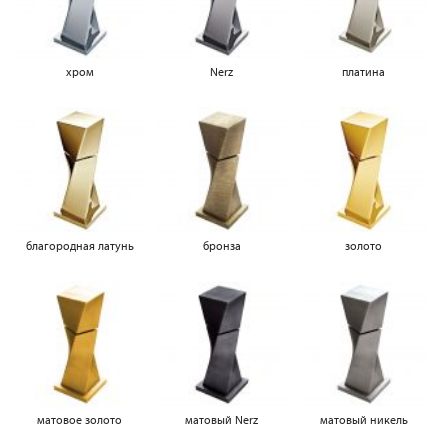
хром
Nerz
платина
благородная латунь
бронза
золото
матовое золото
матовый Nerz
матовый никель