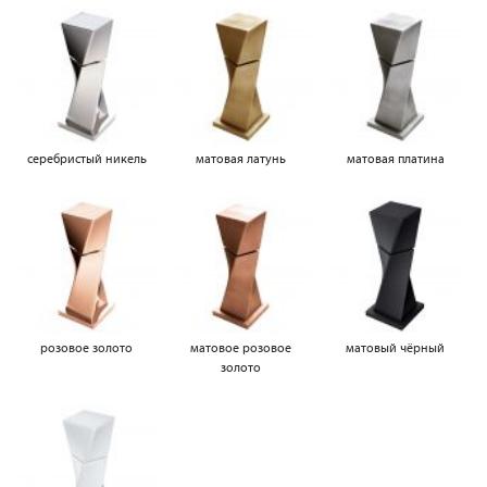
серебристый никель
матовая латунь
матовая платина
розовое золото
матовое розовое
матовый чёрный
золото