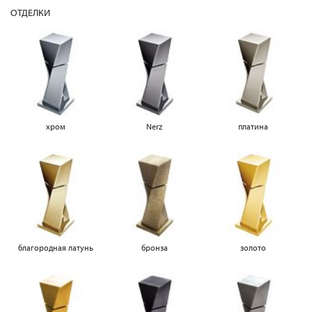
ОТДЕЛКИ
хром
Nerz
платина
благородная латунь
бронза
золото