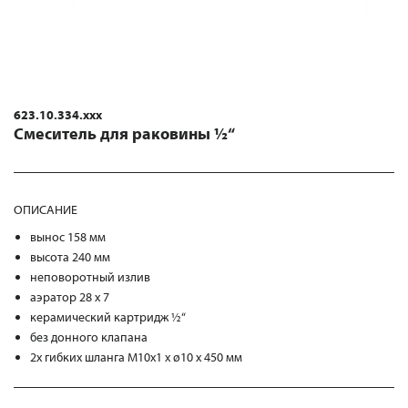
623.10.334.xxx
Смеситель для раковины ½“
ОПИСАНИЕ
вынос 158 мм
высота 240 мм
неповоротный излив
аэратор 28 x 7
керамический картридж ½“
без донного клапана
2х гибких шланга M10x1 x ø10 x 450 мм