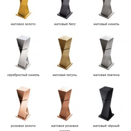
матовое золото
матовый Nerz
матовый никель
серебристый никель
матовая латунь
матовая платина
розовое золото
матовое розовое
матовый чёрный
золото