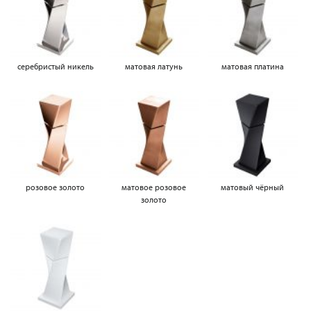
серебристый никель
матовая латунь
матовая платина
розовое золото
матовое розовое
матовый чёрный
золото