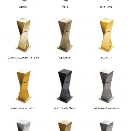
хром
Nerz
платина
благородная латунь
бронза
золото
матовое золото
матовый Nerz
матовый никель