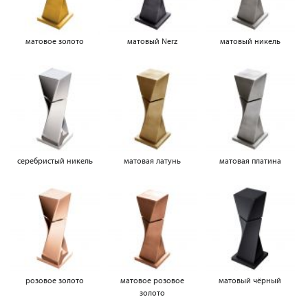
матовое золото
матовый Nerz
матовый никель
серебристый никель
матовая латунь
матовая платина
розовое золото
матовое розовое
матовый чёрный
золото