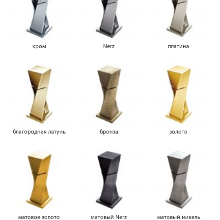
хром
Nerz
платина
благородная латунь
бронза
золото
матовое золото
матовый Nerz
матовый никель