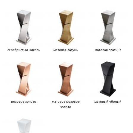
серебристый никель
матовая латунь
матовая платина
розовое золото
матовое розовое
матовый чёрный
золото