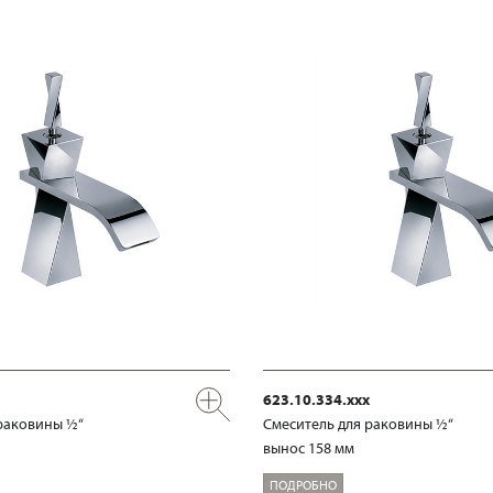
623.10.334.xxx
раковины ½“
Смеситель для раковины ½“
вынос 158 мм
ПОДРОБНО