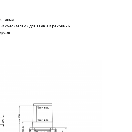
плениями
ми смесителями для ванны и раковины
адусов