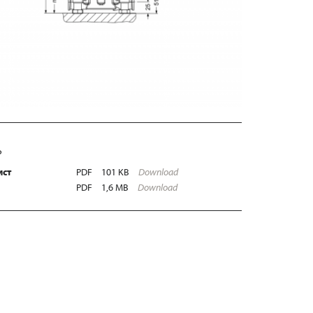
Ь
ист
PDF
101 KB
Download
PDF
1,6 MB
Download