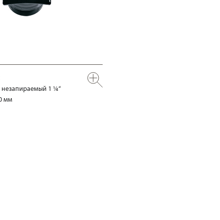
 незапираемый 1 ¼“
0 мм