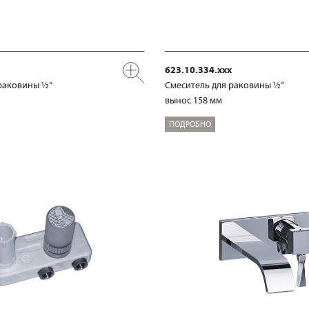
623.10.334.xxx
раковины ½“
Смеситель для раковины ½“
вынос 158 мм
ПОДРОБНО