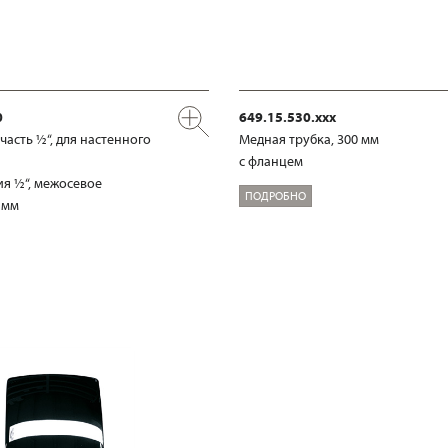
0
649.15.530.xxx
часть ½“, для настенного
Медная трубка, 300 мм
с фланцем
я ½“, межосевое
ПОДРОБНО
 мм