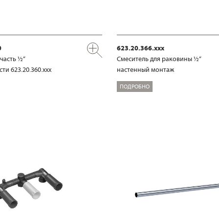
0
623.20.366.xxx
часть ½“
Смеситель для раковины ½“
ти 623.20.360.xxx
настенный монтаж
ПОДРОБНО