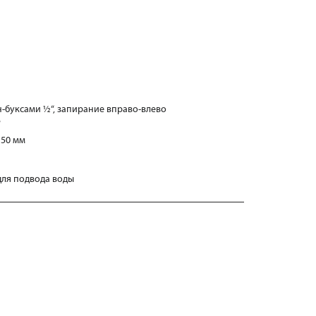
-буксами ½“, запирание вправо-влево
“
150 мм
 для подвода воды