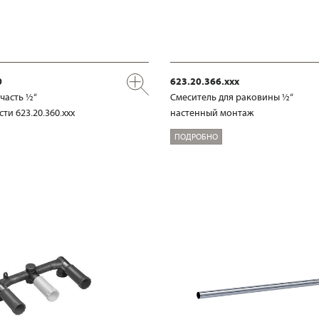
0
623.20.366.xxx
часть ½“
Смеситель для раковины ½“
ти 623.20.360.xxx
настенный монтаж
ПОДРОБНО