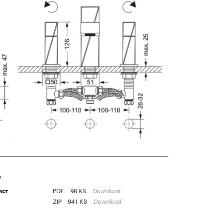
Ь
ист
PDF
98 KB
Download
ZIP
941 KB
Download