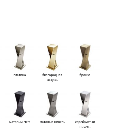
платина
благородная
бронза
латунь
матовый Nerz
матовый никель
серебристый
никель