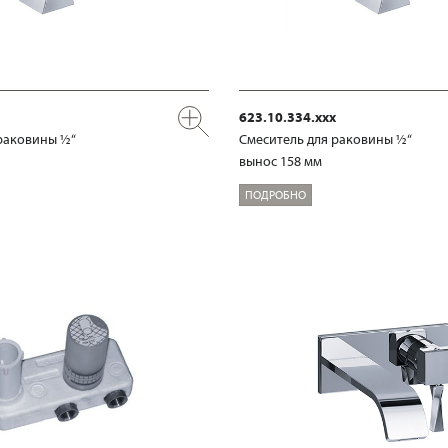
623.10.334.xxx
раковины ½“
Смеситель для раковины ½“
вынос 158 мм
ПОДРОБНО