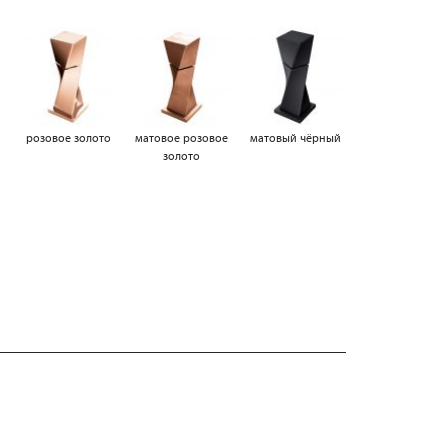
а
розовое золото
матовое розовое
матовый чёрный
золото