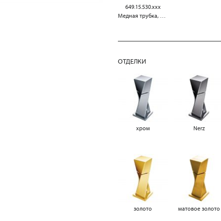
649.15.530.xxx
Медная трубка, 300 мм
ОТДЕЛКИ
хром
Nerz
золото
матовое золото