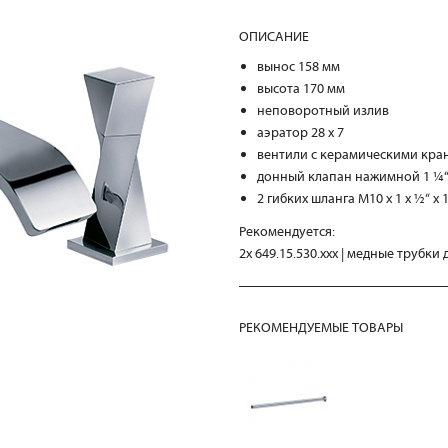
ОПИСАНИЕ
вынос 158 мм
высота 170 мм
неповоротный излив
аэратор 28 x 7
вентили с керамическими кран
донный клапан нажимной 1 ¼
2 гибких шланга M10 x 1 x ½“ x 
Рекомендуется:
2x 649.15.530.xxx | медные трубки
РЕКОМЕНДУЕМЫЕ ТОВАРЫ