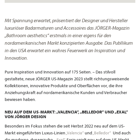
Mit Spannung erwartet, präsentiert der Designer und Hersteller
luxuriöser Badarmaturen und Accessoires das JÖRGER-Magazin
„Bathroom aesthetics” erstmals in einer eigens für den
nordamerikanischen Markt konzipierten Ausgabe. Das Publlikum
in den USA erwartet ein wahres Feuerwerk an Inspiration und
Innovation.
Pure Inspiration und Innovation auf 175 Seiten. – Das stilvoll
gestaltete, neue JÖRGER US-Magazin 2023 stellt richtungsweisende
Kollektionen, innovative Produkte und Oberflächen vor, die ihre
Anziehungskraft auf nordamerikanische Kunden und Verbraucher
bewiesen haben.
NEU AUF DEM US-MARKT: „VALENCIA“, „BELLEDOR“ UND „EXAL“
VON JÖRGER DESIGN
Besonders im Fokus stehen die seit Herbst 2022 neu auf dem US-
Markt eingeführten Luxus-Linien
„Valencia“
und
„Belledor“
Und auch
die moderne, dynamische
„Exal“
-Serie spielt neu auf dem US-Markt