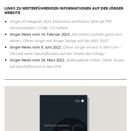
LINKS ZU WEITERFÜHRENDEN INFORMATIONEN AUF DER JÖRGER-
WEBSITE
Jörger US-Magazin 2023 „Bathroom aesthetics” jetzt als PDF
herunterladen (12 MB, 175 Seiten)
Jörger-News vom 10. Februar 2023:
„Mit einem Lächeln ganz vorn
dabei – Oliver Jörger mit Jörger Design auf der KBIS 2023 “
Jörger-News vom 9. Juni 2022:
„Oliver Jörger erneut in den USA –
Chronik einer Geschäftsreise auf der Straße des Erfolgs“
Jörger-News vom 24. März 2022:
„Bildergalerie online: Oliver Jörger
auf Geschäftsreise in den USA“