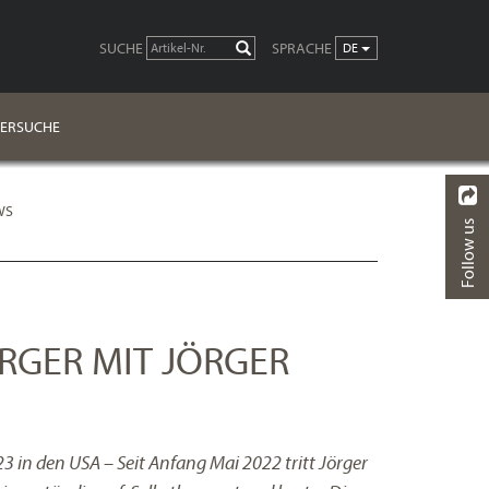
SUCHE
SPRACHE
LOS
DE
ERSUCHE
WS
Follow us
ZURÜCK
ÖRGER MIT JÖRGER
23 in den USA – Seit Anfang Mai 2022 tritt Jörger