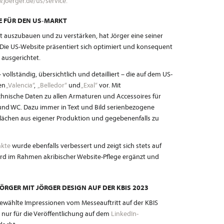
.joerger.de/us/service.
TE FÜR DEN US-MARKT
 auszubauen und zu verstärken, hat Jörger eine seiner
ie US-Website präsentiert sich optimiert und konsequent
ausgerichtet.
 vollständig, übersichtlich und detailliert – die auf dem US-
en
„Valencia“
,
„Belledor“
und
„Exal“
vor. Mit
chnische Daten zu allen Armaturen und Accessoires für
und WC. Dazu immer in Text und Bild serienbezogene
lächen aus eigener Produktion und gegebenenfalls zu
akte
wurde ebenfalls verbessert und zeigt sich stets auf
ird im Rahmen akribischer Website-Pflege ergänzt und
JÖRGER MIT JÖRGER DESIGN AUF DER KBIS 2023
sgewählte Impressionen vom Messeauftritt auf der KBIS
 nur für die Veröffentlichung auf dem
LinkedIn-