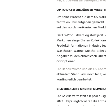
MB, 175 Seiten) zur Verfügung: www
UP TO DATE: DIE JÖRGER-WEBSI
Um seine Präsenz auf dem US-Markt
zentralen Hausaufgaben gemacht. D
auf den nordamerikanischen Markt 
Der US-Produktkatalog stellt jetzt –
Markt neu eingeführten Kollektion
Produktinformationen inklusive te
Waschtisch, Wanne, Dusche, Bidet 
Angaben zu den erhältlichen Oberf
Griffoptionen.
Die Händlersuche und die US-Kont
aktuellem Stand. Was noch fehlt, w
kontinuierlich bearbeitet.
BILDERGALERIE ONLINE: OLIVER 
Die Galerie vermittelt ein paar au
2023. Ursprünglich waren die Fotos