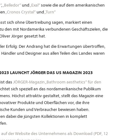
“
,
„Belledor“
und
„Exal“
sowie die auf dem amerikanischen
ien
„Cronos Crystal“
und
„Turn“
lässt sich ohne Übertreibung sagen, markiert einen
zu den mit Nordamerika verbundenen Geschäftszielen, die
liver Jörger gesetzt hat.
ller Erfolg: Der Andrang hat die Erwartungen übertroffen,
 Händler und Designer aus allen Teilen des Landes waren
 2023 LAUNCHT JÖRGER DAS US MAGAZIN 2023
ist das
JÖRGER-Magazin „Bathroom aesthetics“ für den
ichtet sich speziell an das nordamerikanische Publikum
s. Höchst attraktiv gestaltet, stellt das Magazin eine
novativer Produkte und Oberflächen vor, die ihre
ische Kunden und Verbraucher bewiesen haben.
en dabei die jüngsten Kollektionen in komplett
fen.
 auf der Website des Unternehmens als Download (PDF, 12