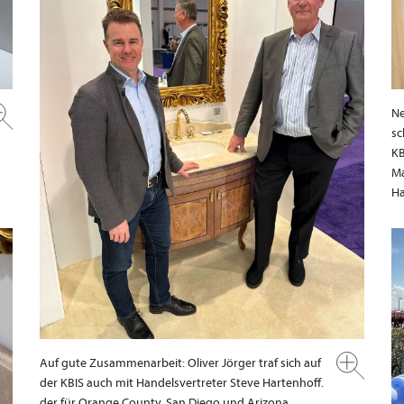
Ne
sc
KB
Ma
Ha
Auf gute Zusammenarbeit: Oliver Jörger traf sich auf
der KBIS auch mit Handelsvertreter Steve Hartenhoff.
der für Orange County, San Diego und Arizona