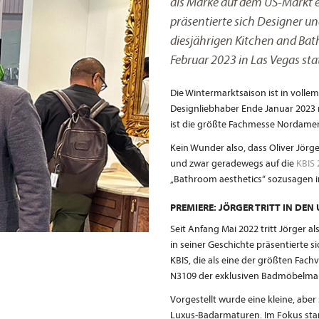
als Marke auf dem US-Markt e
präsentierte sich Designer un
diesjährigen Kitchen and Bath
Februar 2023 in Las Vegas sta
Die Wintermarktsaison ist in voll
Designliebhaber Ende Januar 2023 n
ist die größte Fachmesse Nordame
Kein Wunder also, dass Oliver Jörge
und zwar geradewegs auf die
KBIS 
„Bathroom aesthetics“ sozusagen 
PREMIERE: JÖRGER TRITT IN DEN
Seit Anfang Mai 2022 tritt Jörger 
in seiner Geschichte präsentierte 
KBIS, die als eine der größten Fac
N3109 der exklusiven Badmöbelm
Vorgestellt wurde eine kleine, abe
Luxus-Badarmaturen. Im Fokus stan