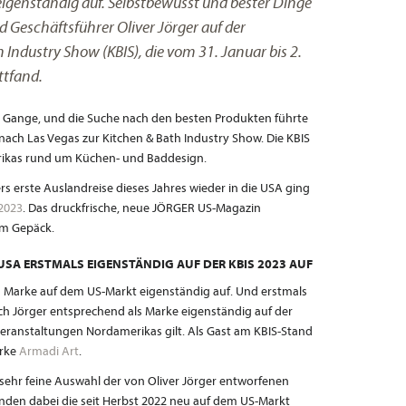
igenständig auf. Selbstbewusst und bester Dinge
d Geschäftsführer Oliver Jörger auf der
 Industry Show (KBIS), die vom 31. Januar bis 2.
ttfand.
em Gange, und die Suche nach den besten Produkten führte
ach Las Vegas zur Kitchen & Bath Industry Show. Die KBIS
rikas rund um Küchen- und Baddesign.
rs erste Auslandreise dieses Jahres wieder in die USA ging
2023
. Das druckfrische, neue JÖRGER US-Magazin
im Gepäck.
 USA ERSTMALS EIGENSTÄNDIG AUF DER KBIS 2023 AUF
als Marke auf dem US-Markt eigenständig auf. Und erstmals
sich Jörger entsprechend als Marke eigenständig auf der
hveranstaltungen Nordamerikas gilt. Als Gast am KBIS-Stand
arke
Armadi Art
.
r sehr feine Auswahl der von Oliver Jörger entworfenen
den dabei die seit Herbst 2022 neu auf dem US-Markt