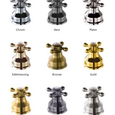
Chrom
Nerz
Platin
Edelmessing
Bronze
Gold