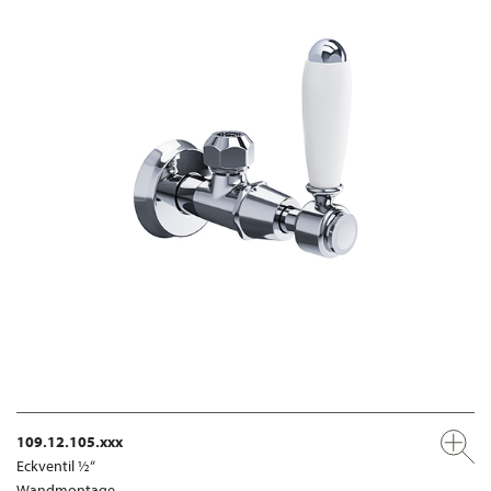
109.12.105.xxx
Eckventil ½“
Wandmontage