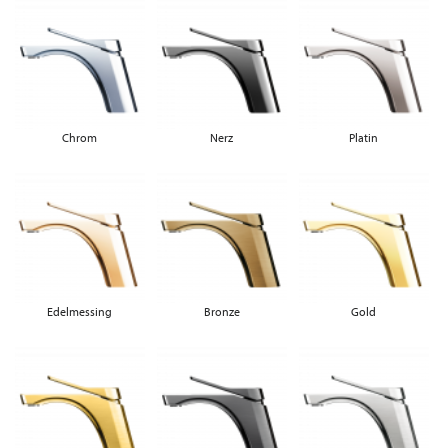
Chrom
Nerz
Platin
Edelmessing
Bronze
Gold