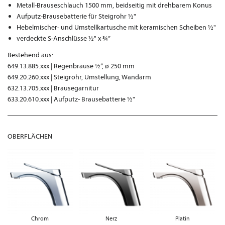
Metall-Brauseschlauch 1500 mm, beidseitig mit drehbarem Konus
Aufputz-Brausebatterie für Steigrohr ½"
Hebelmischer- und Umstellkartusche mit keramischen Scheiben ½"
verdeckte S-Anschlüsse ½" x ¾”
Bestehend aus:
649.13.885.xxx | Regenbrause ½“, ø 250 mm
649.20.260.xxx | Steigrohr, Umstellung, Wandarm
632.13.705.xxx | Brausegarnitur
633.20.610.xxx | Aufputz- Brausebatterie ½"
OBERFLÄCHEN
Chrom
Nerz
Platin