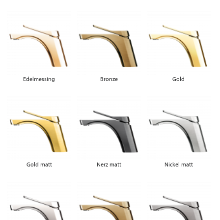
Edelmessing
Bronze
Gold
Gold matt
Nerz matt
Nickel matt