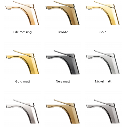
Edelmessing
Bronze
Gold
Gold matt
Nerz matt
Nickel matt