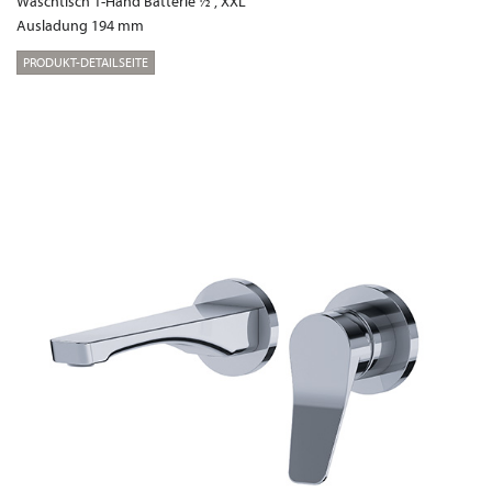
Waschtisch 1-Hand Batterie ½“, XXL
Ausladung 194 mm
PRODUKT-DETAILSEITE