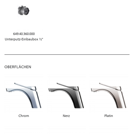
649.40.360.000
Unterputz-Einbaubox ½"
OBERFLÄCHEN
Chrom
Nerz
Platin