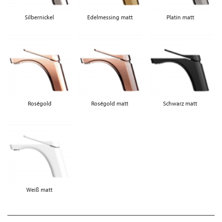
Silbernickel
Edelmessing matt
Platin matt
Roségold
Roségold matt
Schwarz matt
Weiß matt