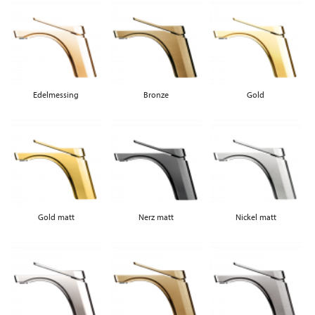
Edelmessing
Bronze
Gold
Gold matt
Nerz matt
Nickel matt