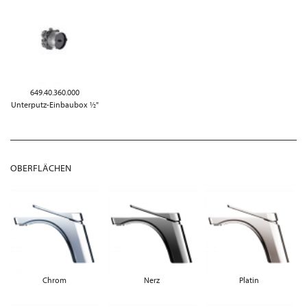
649.40.360.000
Unterputz-Einbaubox ½"
OBERFLÄCHEN
Chrom
Nerz
Platin