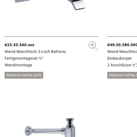
623.30.360.xxx
649.30.380.00
Wand-Waschtisch 3-Loch Batterie,
Wand-Waschtisch
Fertigmontageset ½“
Einbaukörper
Wandmontage
2 Anschlüsse ½
PRODUKT-DETAILSEITE
PRODUKT-DETAILS