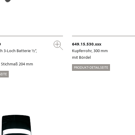
0
649.15.530.xxx
 3-Loch Batterie ½“,
Kupferrohr, 300 mm
mit Bördel
“, Stichmaß 204 mm
PRODUKT-DETAILSEITE
EITE