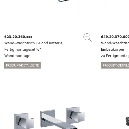
623.20.360.xxx
649.20.370.00
Wand-Waschtisch 1-Hand Batterie,
Wand-Waschtisch
Fertigmontageset ½“
Einbaukörper
Wandmontage
zu Fertigmontag
PRODUKT-DETAILSEITE
PRODUKT-DETAILS