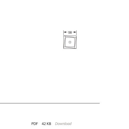
PDF
42 KB
Download