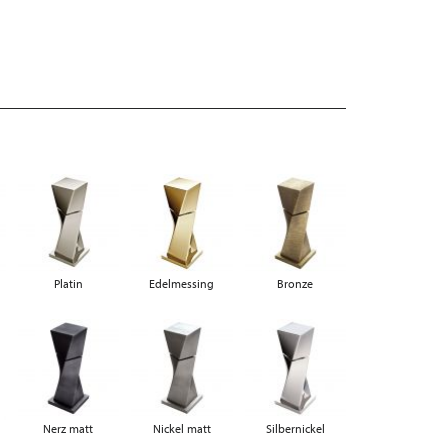
Platin
Edelmessing
Bronze
Nerz matt
Nickel matt
Silbernickel