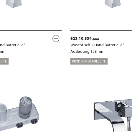
623.10.334.xxx
nd Batterie ½“
Waschtisch 1-Hand Batterie ½“
 mm
Ausladung 158 mm
EITE
PRODUKT-DETAILSEITE