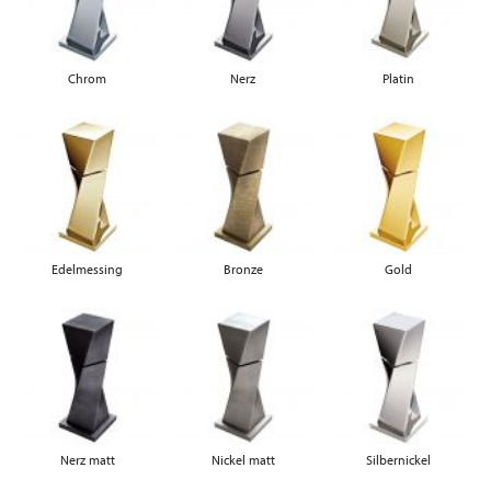
Chrom
Nerz
Platin
Edelmessing
Bronze
Gold
Nerz matt
Nickel matt
Silbernickel