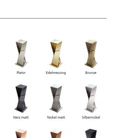
Platin
Edelmessing
Bronze
Nerz matt
Nickel matt
Silbernickel