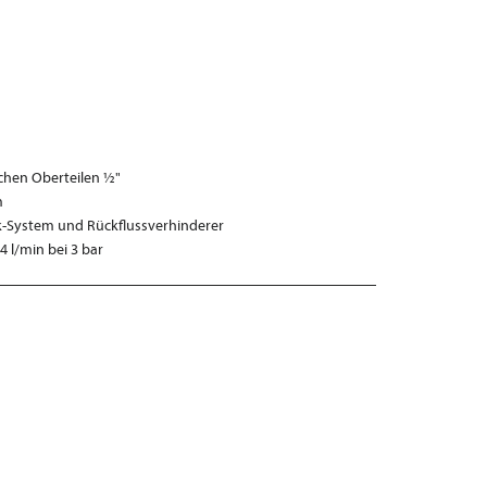
schen Oberteilen ½"
m
k-System und Rückflussverhinderer
l/min bei 3 bar