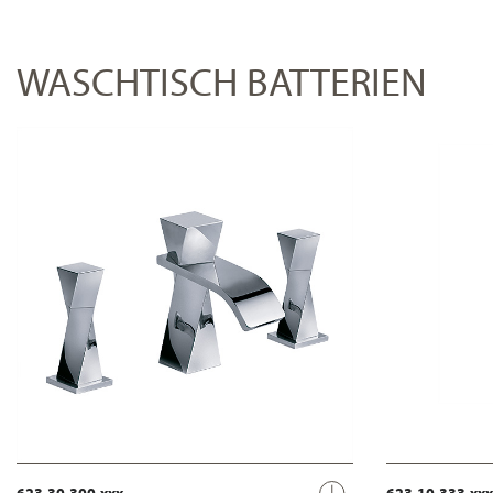
WASCHTISCH BATTERIEN
623.30.300.xxx
623.10.333.xxx