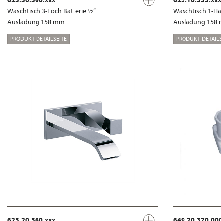
Waschtisch 3-Loch Batterie ½“
Waschtisch 1-Ha
Ausladung 158 mm
Ausladung 158
PRODUKT-DETAILSEITE
PRODUKT-DETAILS
623.20.360.xxx
649.20.370.00