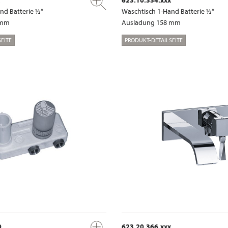
nd Batterie ½“
Waschtisch 1-Hand Batterie ½“
 mm
Ausladung 158 mm
EITE
PRODUKT-DETAILSEITE
0
623.20.366.xxx