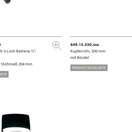
0
649.15.530.xxx
 3-Loch Batterie ½“,
Kupferrohr, 300 mm
mit Bördel
“, Stichmaß 204 mm
PRODUKT-DETAILSEITE
EITE