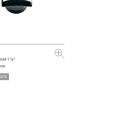
til 1 ¼“
 mm
EITE