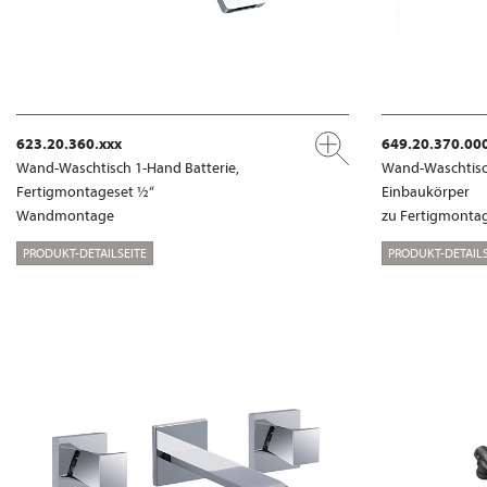
623.20.360.xxx
649.20.370.00
Wand-Waschtisch 1-Hand Batterie,
Wand-Waschtisch
Fertigmontageset ½“
Einbaukörper
Wandmontage
zu Fertigmontag
PRODUKT-DETAILSEITE
PRODUKT-DETAILS