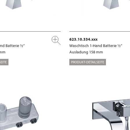
623.10.334.xxx
nd Batterie ½“
Waschtisch 1-Hand Batterie ½“
 mm
Ausladung 158 mm
EITE
PRODUKT-DETAILSEITE