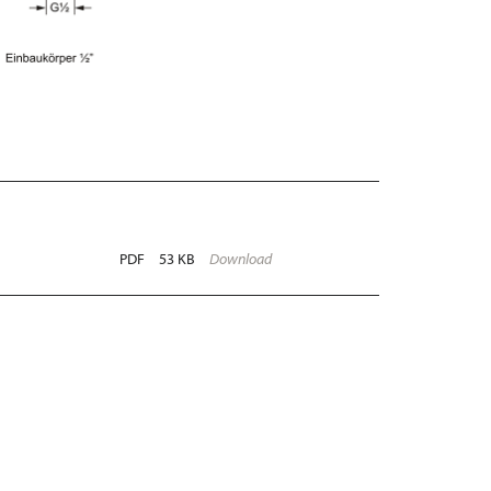
PDF
53 KB
Download