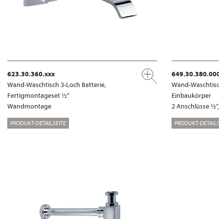
623.30.360.xxx
649.30.380.00
Wand-Waschtisch 3-Loch Batterie,
Wand-Waschtisch
Fertigmontageset ½“
Einbaukörper
Wandmontage
2 Anschlüsse ½
PRODUKT-DETAILSEITE
PRODUKT-DETAILS