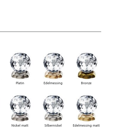
Platin
Edelmessing
Bronze
Nickel matt
Silbernickel
Edelmessing matt