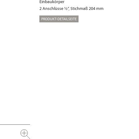
Einbaukörper
2 Anschlüsse ½“, Stichmaß 204 mm
PRODUKT-DETAILSEITE