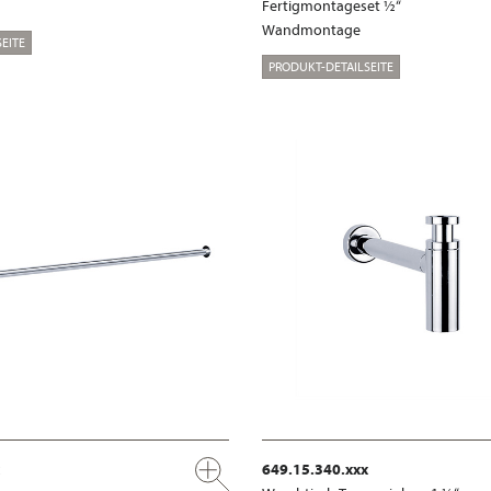
Fertigmontageset ½“
Wandmontage
EITE
PRODUKT-DETAILSEITE
649.15.340.xxx