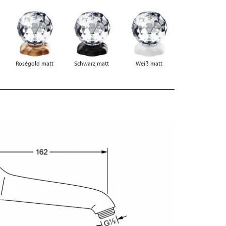
Roségold matt
Schwarz matt
Weiß matt