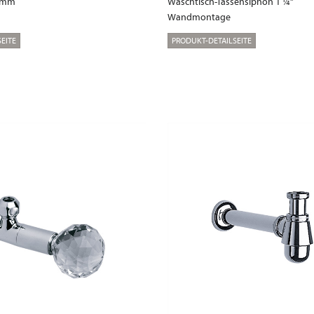
0 mm
Waschtisch-Tassensiphon 1 ¼“
Wandmontage
EITE
PRODUKT-DETAILSEITE