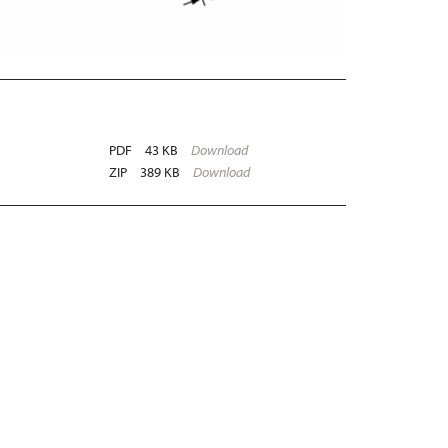
PDF
43 KB
Download
ZIP
389 KB
Download