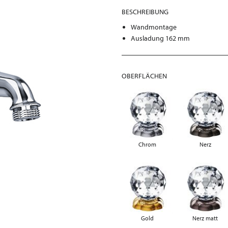
BESCHREIBUNG
Wandmontage
Ausladung 162 mm
OBERFLÄCHEN
Chrom
Nerz
Gold
Nerz matt