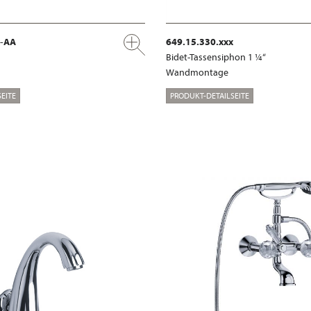
x-AA
649.15.330.xxx
Bidet-Tassensiphon 1 ¼“
Wandmontage
EITE
PRODUKT-DETAILSEITE