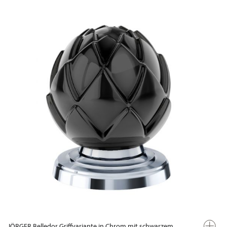
JÖRGER Belledor Griffvariante in Chrom mit schwarzem