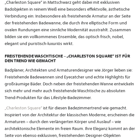
„Charleston Square“ in Mattschwarz geht dabei mit exklusiven
Badobjekten in reinem Weiß eine besonders effektvolle, ästhetische
Verbindung ein: Insbesondere als freistehende Armatur an der Seite
der freistehenden Badewanne, die durch ihre elliptische Form und
ovalen Rundungen eine sinnliche Modernität ausstrahlt. Zusammen
bilden sie ein vollkommenes Ensemble, das optisch frisch, nobel,
elegant und puristisch-luxuriös wirkt.
FREISTEHENDE WASCHTISCHE – „CHARLESTON SQUARE“ IST FÜR
DEN TREND WIE GEMACHT
Badplaner, Architekten und Armaturendesigner wie Jörger lieben sie:
Freistehende Badewannen sind Eyecatcher und echte Highlights für
großräumige Bäder. Doch neben der freistehenden Wanne entwickeln
sich mehr und mehr auch freistehende Waschtische zu absoluten
Trend-Produkten für das Lifestyle-Badezimmer.
„Charleston Square“
ist für diesen Badezimmertrend wie gemacht.
Inspiriert von der Architektur der klassischen Moderne, erscheinen die
Armaturen – durch den verlängerten Körper und Auslauf – wie
architektonische Elemente im freien Raum. Ihre Eleganz kommt an der
Seite von ebenso exklusiven, freistehenden Designer-Objekten