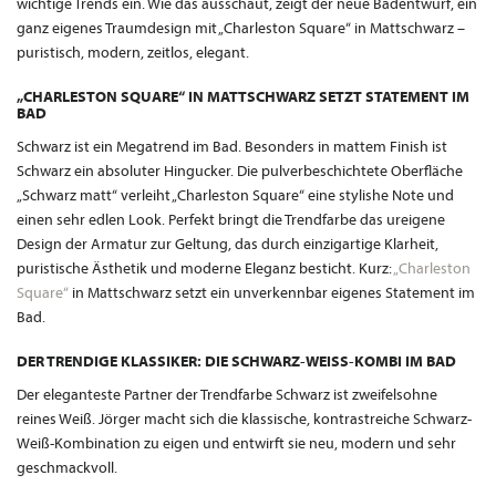
wichtige Trends ein. Wie das ausschaut, zeigt der neue Badentwurf, ein
ganz eigenes Traumdesign mit „Charleston Square“ in Mattschwarz –
puristisch, modern, zeitlos, elegant.
„CHARLESTON SQUARE“ IN MATTSCHWARZ SETZT STATEMENT IM
BAD
Schwarz ist ein Megatrend im Bad. Besonders in mattem Finish ist
Schwarz ein absoluter Hingucker. Die pulverbeschichtete Oberfläche
„Schwarz matt“ verleiht „Charleston Square“ eine stylishe Note und
einen sehr edlen Look. Perfekt bringt die Trendfarbe das ureigene
Design der Armatur zur Geltung, das durch einzigartige Klarheit,
puristische Ästhetik und moderne Eleganz besticht. Kurz:
„Charleston
Square“
in Mattschwarz setzt ein unverkennbar eigenes Statement im
Bad.
DER TRENDIGE KLASSIKER: DIE SCHWARZ-WEISS-KOMBI IM BAD
Der eleganteste Partner der Trendfarbe Schwarz ist zweifelsohne
reines Weiß. Jörger macht sich die klassische, kontrastreiche Schwarz-
Weiß-Kombination zu eigen und entwirft sie neu, modern und sehr
geschmackvoll.