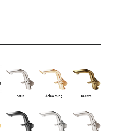
Platin
Edelmessing
Bronze