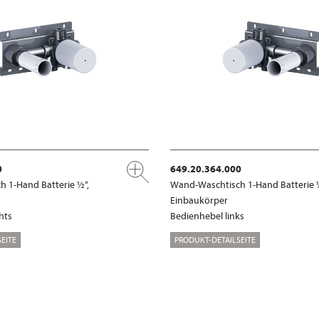
0
649.20.364.000
 1-Hand Batterie ½“,
Wand-Waschtisch 1-Hand Batterie 
Einbaukörper
hts
Bedienhebel links
EITE
PRODUKT-DETAILSEITE