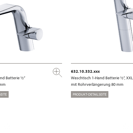
632.10.332.xxx
nd Batterie ½“
Waschtisch 1-Hand Batterie ½“, XXL
 mm
mit Rohrverlängerung 80 mm
EITE
PRODUKT-DETAILSEITE