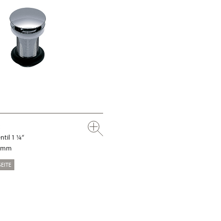
til 1 ¼“
0 mm
EITE