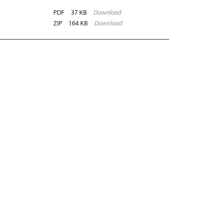
PDF
37 KB
Download
ZIP
164 KB
Download