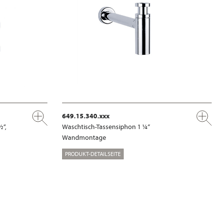
649.15.340.xxx
½“,
Waschtisch-Tassensiphon 1 ¼“
Wandmontage
PRODUKT-DETAILSEITE