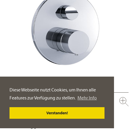
Diese Webseite nutzt Cookies, um Ihnen alle
Features zur Verfügung zu stellen.
Mehr Info
632.40.380.xxx
Unterputz-Thermostat mit Mengenregulierung,
Verstanden!
Fertigmontageset ½"
manuelle, keramische 2-Wege-Umstellung für
druckunabhängige Funktion