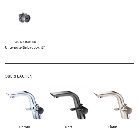
649.40.360.000
Unterputz-Einbaubox ½"
OBERFLÄCHEN
Chrom
Nerz
Platin