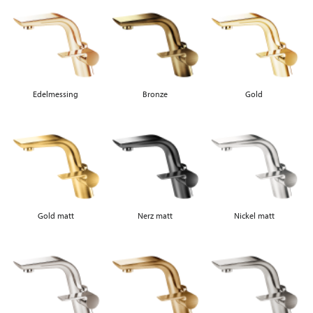
Edelmessing
Bronze
Gold
Gold matt
Nerz matt
Nickel matt