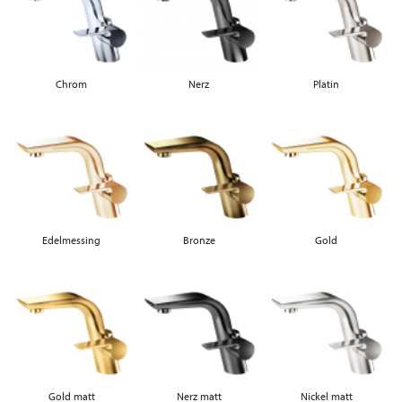
Chrom
Nerz
Platin
Edelmessing
Bronze
Gold
Gold matt
Nerz matt
Nickel matt