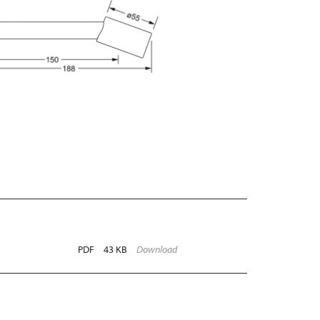
PDF
43 KB
Download