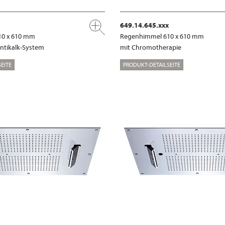
649.14.645.xxx
10 x 610 mm
Regenhimmel 610 x 610 mm
ntikalk-System
mit Chromotherapie
EITE
PRODUKT-DETAILSEITE