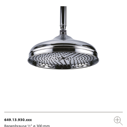
649.13.930.xxx
Regenbrause ½“, ø 300 mm