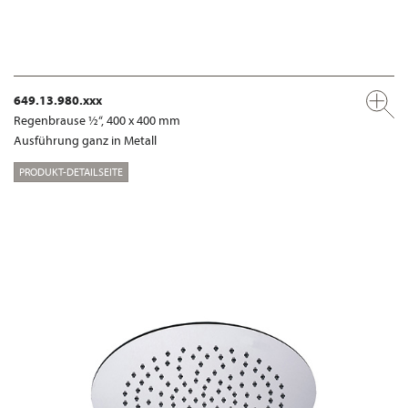
649.13.980.xxx
Regenbrause ½“, 400 x 400 mm
Ausführung ganz in Metall
PRODUKT-DETAILSEITE