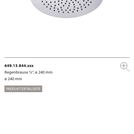
649.13.844.xxx
Regenbrause ½", ø 240 mm
ø 240 mm
PRODUKT-DETAILSEITE