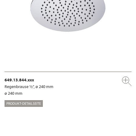
649.13.844.xxx
Regenbrause ½", ø 240 mm
ø 240 mm
PRODUKT-DETAILSEITE