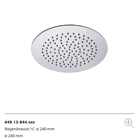
649.13.844.xxx
Regenbrause ½", ø 240 mm
ø 240 mm