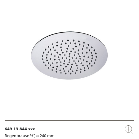
649.13.844.xxx
Regenbrause ½", ø 240 mm