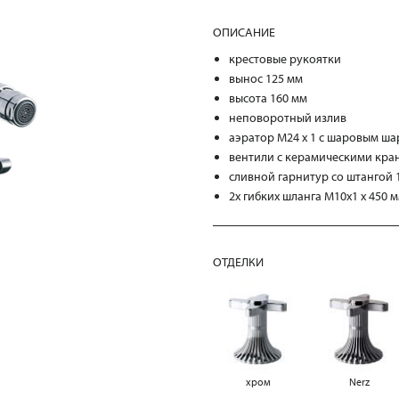
ОПИСАНИЕ
крестовые рукоятки
вынос 125 мм
высота 160 мм
неповоротный излив
аэратор М24 х 1 с шаровым ш
вентили с керамическими кра
сливной гарнитур со штангой 
2х гибких шланга M10x1 x 450 
ОТДЕЛКИ
хром
Nerz