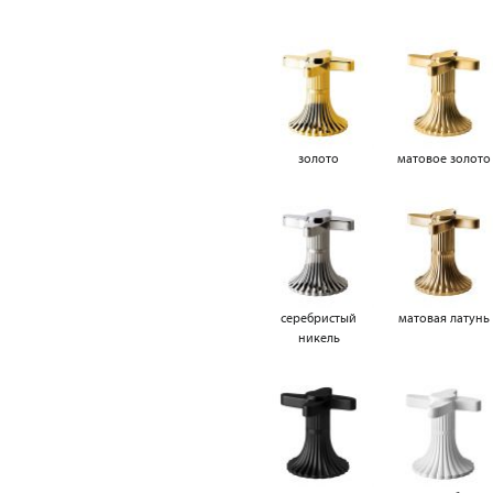
золото
матовое золото
серебристый
матовая латунь
никель