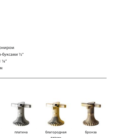
арниром
н-буксами ½"
1 ¼“
мм
платина
благородная
бронза
латунь