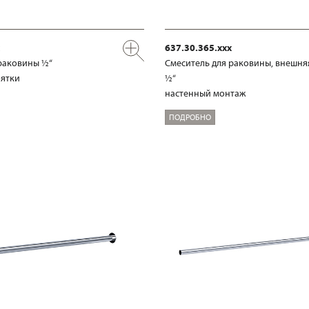
637.30.365.xxx
раковины ½“
Смеситель для раковины, внешня
оятки
½“
настенный монтаж
ПОДРОБНО