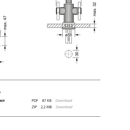
Ь
ист
PDF
87 KB
Download
ZIP
2,2 MB
Download