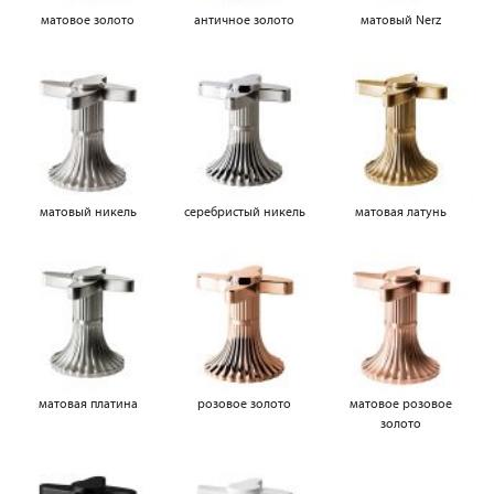
матовое золото
античное золото
матовый Nerz
матовый никель
серебристый никель
матовая латунь
матовая платина
розовое золото
матовое розовое
золото