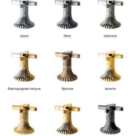
хром
Nerz
платина
благородная латунь
бронза
золото