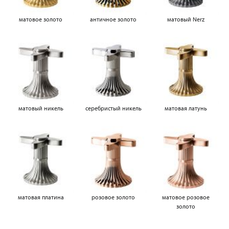
матовое золото
античное золото
матовый Nerz
матовый никель
серебристый никель
матовая латунь
матовая платина
розовое золото
матовое розовое
золото