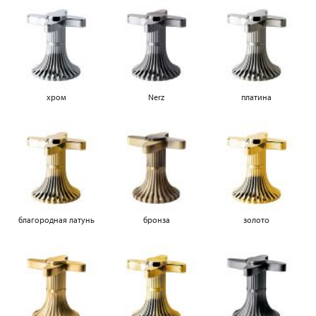
хром
Nerz
платина
благородная латунь
бронза
золото