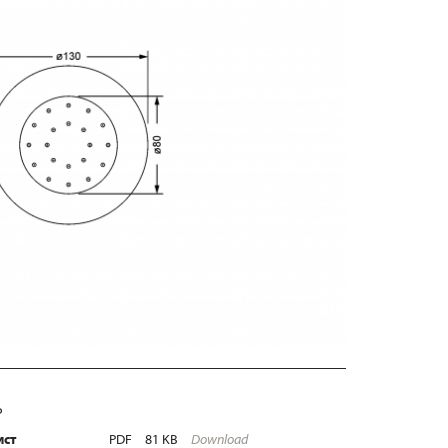
Ь
ист
PDF
81 KB
Download