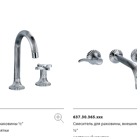
637.30.365.xxx
раковины ½“
Смеситель для раковины, внешня
оятки
½“