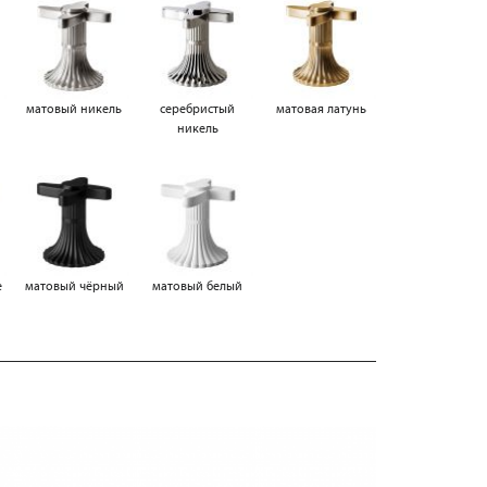
матовый никель
серебристый
матовая латунь
никель
е
матовый чёрный
матовый белый