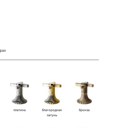
арах
платина
благородная
бронза
латунь