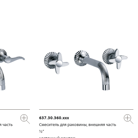
637.30.360.xxx
я часть
Смеситель для раковины, внешняя часть
½“