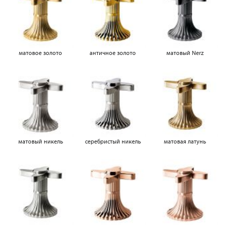
матовое золото
античное золото
матовый Nerz
матовый никель
серебристый никель
матовая латунь