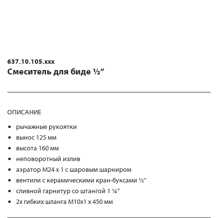
637.10.105.xxx
Смеситель для биде ½“
ОПИСАНИЕ
рычажные рукоятки
вынос 125 мм
высота 160 мм
неповоротный излив
аэратор М24 х 1 с шаровым шарниром
вентили с керамическими кран-буксами ½"
сливной гарнитур со штангой 1 ¼“
2х гибких шланга M10x1 x 450 мм