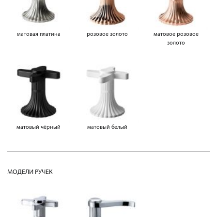
матовая платина
розовое золото
матовое розовое
золото
матовый чёрный
матовый белый
МОДЕЛИ РУЧЕК