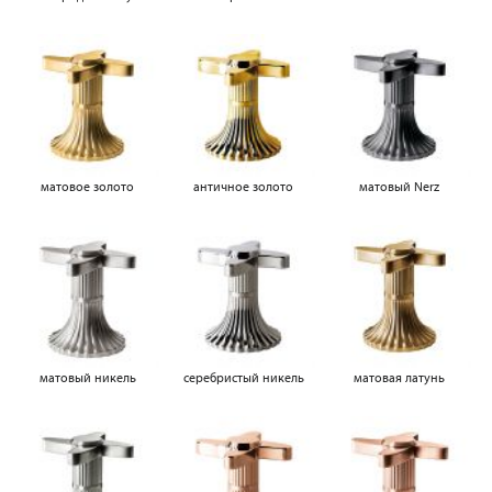
матовое золото
античное золото
матовый Nerz
матовый никель
серебристый никель
матовая латунь